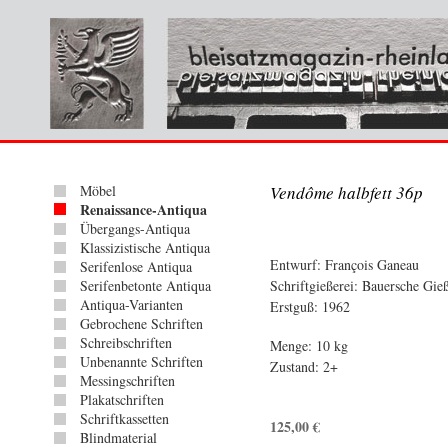
Möbel
Vendôme halbfett 36p
Renaissance-Antiqua
Übergangs-Antiqua
Klassizistische Antiqua
Entwurf: François Ganeau
Serifenlose Antiqua
Serifenbetonte Antiqua
Schriftgießerei: Bauersche Gie
Antiqua-Varianten
Erstguß: 1962
Gebrochene Schriften
Schreibschriften
Menge: 10 kg
Unbenannte Schriften
Zustand: 2+
Messingschriften
Plakatschriften
Schriftkassetten
125,00
€
Blindmaterial